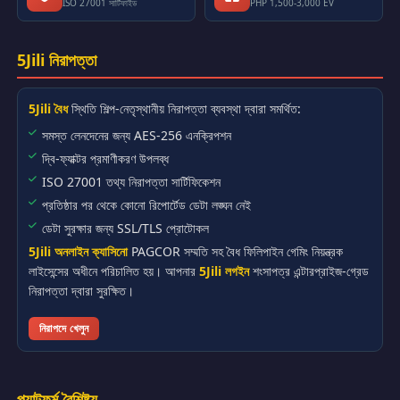
ISO 27001 সার্টিফাইড
PHP 1,500-3,000 EV
5Jili নিরাপত্তা
5Jili বৈধ
স্থিতি শিল্প-নেতৃস্থানীয় নিরাপত্তা ব্যবস্থা দ্বারা সমর্থিত:
সমস্ত লেনদেনের জন্য AES-256 এনক্রিপশন
দ্বি-ফ্যাক্টর প্রমাণীকরণ উপলব্ধ
ISO 27001 তথ্য নিরাপত্তা সার্টিফিকেশন
প্রতিষ্ঠার পর থেকে কোনো রিপোর্টেড ডেটা লঙ্ঘন নেই
ডেটা সুরক্ষার জন্য SSL/TLS প্রোটোকল
5Jili অনলাইন ক্যাসিনো
PAGCOR সম্মতি সহ বৈধ ফিলিপাইন গেমিং নিয়ন্ত্রক
লাইসেন্সের অধীনে পরিচালিত হয়। আপনার
5Jili লগইন
শংসাপত্র এন্টারপ্রাইজ-গ্রেড
নিরাপত্তা দ্বারা সুরক্ষিত।
নিরাপদে খেলুন
প্ল্যাটফর্ম বৈশিষ্ট্য