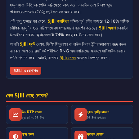
সম্ভাব্যতা-ভিত্তিক গেমিং কাঠামোতে কাজ করে, একাধিক গেম বিভাগ জুড়ে
পরিসংখ্যানগতভাবে বৈচিত্র্যপূর্ণ ফলাফল অফার করে।
এটি চালু হওয়ার পর থেকে,
5Jili ক্যাসিনো
দক্ষিণ-পূর্ব এশীয় বাজারে 12-18% মাসিক
যৌগিক প্রবৃদ্ধি হারে পরিমাপযোগ্য সম্প্রসারণ প্রদর্শন করেছে।
5Jili অ্যাপ
মোবাইল
ডিভাইসের মাধ্যমে অ্যাক্সেসকারী 74% ব্যবহারকারীদের সেবা দেয়।
আপনি
5Jili স্লট
গেমস, ফিশিং সিমুলেশন বা লাইভ ডিলার ইন্টারঅ্যাকশন পছন্দ করুন
না কেন, আমাদের প্ল্যাটফর্ম পরীক্ষিত RNG অ্যালগরিদমের মাধ্যমে সার্টিফাইড ফেয়ার
গেমিং প্রদান করে। আজই আপনার
5Jili গেমস
অন্বেষণ সম্পন্ন করুন।
5JILI-এ যোগ দিন
কেন 5Jili বেছে নেবেন?
উচ্চ RTP গেমস
দ্রুত প্রক্রিয়াকরণ
প্ল্যাটফর্ম গড় 96.4%
98.3% আপটাইম
শূন্য লঙ্ঘন
স্বাগত বোনাস