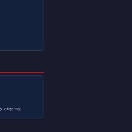
াবে বাড়াতে পারে।