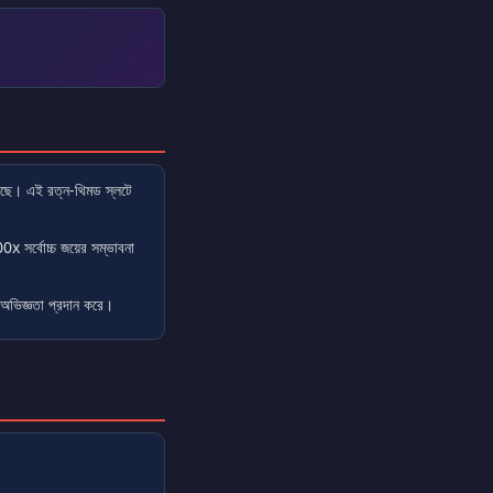
়েছে। এই রত্ন-থিমড স্লটে
0x সর্বোচ্চ জয়ের সম্ভাবনা
অভিজ্ঞতা প্রদান করে।