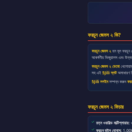
ফরচুন জেমস ২ কি?
ফরচুন জেমস ২
হল মূল ফরচুন 
আকর্ষণীয় ভিজুয়ালস এবং উন্ন
ফরচুন জেমস ২ ডেমো
খেলোয়াড
সহ এই
5Jili স্লট
অসাধারণ ব
5Jili লগইন
সম্পন্ন করুন
ফর
ফরচুন জেমস ২ ফিচার
রত্ন ওয়াইল্ড মাল্টিপ্লায়ার:
ও
ফরচুন হুইল বোনাস:
1,000x