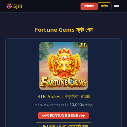
5Jili
রেজিস্টার
লগইন
Fortune Gems স্লট গেম
RTP: 96.5% | উদ্বায়িতা: মাঝারি
সর্বোচ্চ জয়: আপনার বেটের 10,000x পর্যন্ত
এখনই FORTUNE GEMS খেলুন
FORTUNE GEMS ডেমো ট্রাই করুন