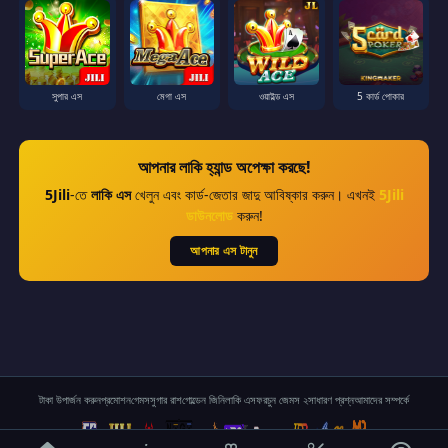
সুপার এস
মেগা এস
ওয়াইল্ড এস
5 কার্ড পোকার
আপনার লাকি হ্যান্ড অপেক্ষা করছে!
5Jili
-তে
লাকি এস
খেলুন এবং কার্ড-জেতার জাদু আবিষ্কার করুন। এখনই
5Jili
ডাউনলোড
করুন!
আপনার এস টানুন
টাকা উপার্জন করুন
প্রমোশন
গেমস
সুগার রাশ
গোল্ডেন জিনি
লাকি এস
ফরচুন জেমস ২
সাধারণ প্রশ্ন
আমাদের সম্পর্কে