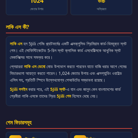
1024
উচ্চ
জেতার উপায়
অস্থিরতা
লাকি এস কী?
লাকি এস
হল 5Jili গেমিং প্ল্যাটফর্মের একটি এক্সক্লুসিভ প্রিমিয়াম কার্ড-থিমযুক্ত স্লট
গেম। এই সোফিস্টিকেটেড 5-রিল স্লট ক্লাসিক কার্ড এসথেটিক্সকে আধুনিক স্লট
মেকানিক্সের সাথে সমন্বয় করে।
প্লেয়াররা
লাকি এস ডেমো
মোড উপভোগ করতে পারবেন যাতে বাজি ধরার আগে গেমের
ফিচারগুলো আয়ত্ত করতে পারেন। 1,024 জেতার উপায় এবং এক্সপ্যান্ডিং ওয়াইল্ড
এসিস সহ, প্রতিটি স্পিনে উল্লেখযোগ্য পেআউটের সম্ভাবনা রয়েছে।
5Jili লগইন
করার পরে, এই
5Jili স্লট
-এ যান এবং জানুন কেন বাংলাদেশের কার্ড
প্রেমীরা লাকি এসকে তাদের প্রিয়
5Jili গেম
হিসেবে বেছে নেয়।
গেম ফিচারসমূহ