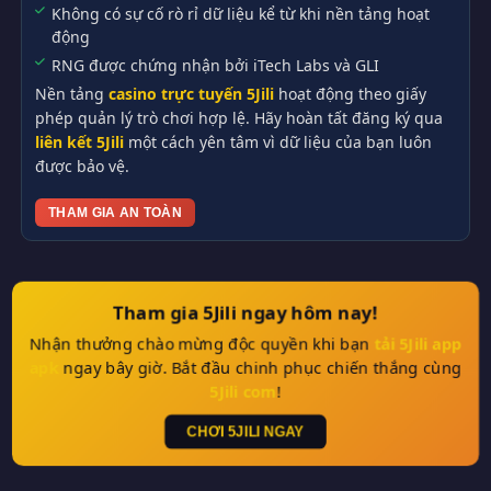
Không có sự cố rò rỉ dữ liệu kể từ khi nền tảng hoạt
động
RNG được chứng nhận bởi iTech Labs và GLI
Nền tảng
casino trực tuyến 5Jili
hoạt động theo giấy
phép quản lý trò chơi hợp lệ. Hãy hoàn tất đăng ký qua
liên kết 5Jili
một cách yên tâm vì dữ liệu của bạn luôn
được bảo vệ.
THAM GIA AN TOÀN
Tham gia 5Jili ngay hôm nay!
Nhận thưởng chào mừng độc quyền khi bạn
tải 5Jili app
apk
ngay bây giờ. Bắt đầu chinh phục chiến thắng cùng
5Jili com
!
CHƠI 5JILI NGAY