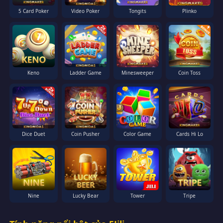
5 Card Poker
Video Poker
Tongits
Plinko
Keno
Ladder Game
Minesweeper
Coin Toss
Dice Duet
Coin Pusher
Color Game
Cards Hi Lo
Nine
Lucky Bear
Tower
Tripe