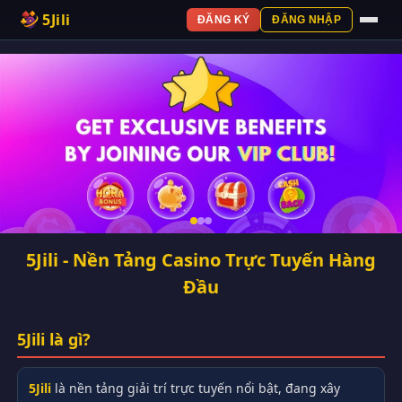
5Jili
ĐĂNG KÝ
ĐĂNG NHẬP
5Jili - Nền Tảng Casino Trực Tuyến Hàng
Đầu
5Jili là gì?
5Jili
là nền tảng giải trí trực tuyến nổi bật, đang xây