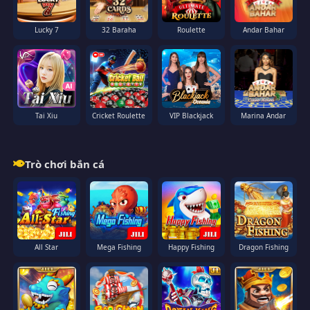
Lucky 7
32 Baraha
Roulette
Andar Bahar
Tai Xiu
Cricket Roulette
VIP Blackjack
Marina Andar
Trò chơi bắn cá
All Star
Mega Fishing
Happy Fishing
Dragon Fishing