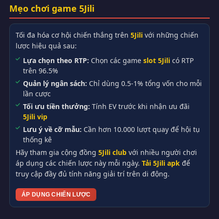
Mẹo chơi game 5Jili
Tối đa hóa cơ hội chiến thắng trên
5Jili
với những chiến
lược hiệu quả sau:
Lựa chọn theo RTP:
Chọn các game
slot 5Jili
có RTP
trên 96.5%
Quản lý ngân sách:
Chỉ dùng 0.5-1% tổng vốn cho mỗi
lần cược
Tối ưu tiền thưởng:
Tính EV trước khi nhận ưu đãi
5Jili vip
Lưu ý về cỡ mẫu:
Cần hơn 10.000 lượt quay để hội tụ
thống kê
Hãy tham gia cộng đồng
5Jili club
với nhiều người chơi
áp dụng các chiến lược này mỗi ngày.
Tải 5Jili apk
để
truy cập đầy đủ tính năng giải trí trên di động.
ÁP DỤNG CHIẾN LƯỢC